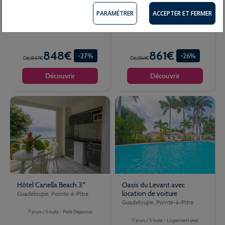
Guadeloupe, Pointe-à-Pitre
PARAMÉTRER
ACCEPTER ET FERMER
7 jours / 5 nuits - Petit Déjeuner
848€
861€
-27%
-26%
Dès
1147€
Dès
1161€
Découvrir
Découvrir
Hôtel Canella Beach 3*
Oasis du Levant avec
location de voiture
Guadeloupe, Pointe-à-Pitre
Guadeloupe, Pointe-à-Pitre
7 jours / 5 nuits - Petit Déjeuner
7 jours / 5 nuits - Logement seul