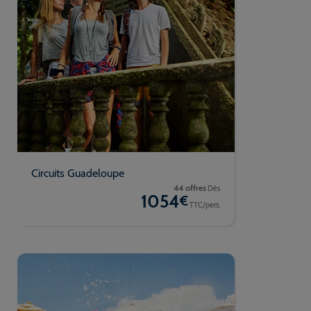
Circuits Guadeloupe
44 offres
Dès
1054
€
TTC/pers.