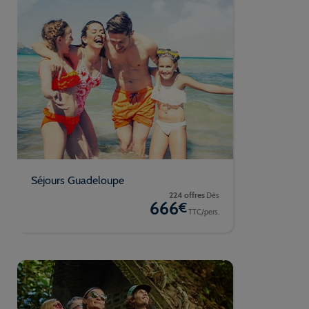
Séjours Guadeloupe
224 offres
Dès
666
€
TTC/pers.