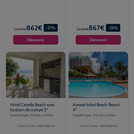
862€
867€
-27%
-28%
Dès
1170€
Dès
1193€
Découvrir
Découvrir
Hôtel Canella Beach avec
Arawak hôtel Beach Resort
location de voiture 3*
4*
Guadeloupe, Pointe-à-Pitre
Guadeloupe, Pointe-à-Pitre
7 jours / 5 nuits - Petit Déjeuner
7 jours / 5 nuits - Petit Déjeuner