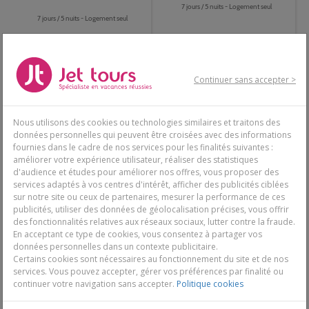
7 jours / 5 nuits - Logement seul
7 jours / 5 nuits - Logement seul
Continuer sans accepter >
835€
839€
-26%
-26%
Dès
1127€
Dès
1133€
Découvrir
Découvrir
Nous utilisons des cookies ou technologies similaires et traitons des
données personnelles qui peuvent être croisées avec des informations
fournies dans le cadre de nos services pour les finalités suivantes :
améliorer votre expérience utilisateur, réaliser des statistiques
d'audience et études pour améliorer nos offres, vous proposer des
services adaptés à vos centres d'intérêt, afficher des publicités ciblées
sur notre site ou ceux de partenaires, mesurer la performance de ces
publicités, utiliser des données de géolocalisation précises, vous offrir
des fonctionnalités relatives aux réseaux sociaux, lutter contre la fraude.
En acceptant ce type de cookies, vous consentez à partager vos
données personnelles dans un contexte publicitaire.
Certains cookies sont nécessaires au fonctionnement du site et de nos
Habitation Grande Anse 3*
Zenitude hôtel Résidence -
services. Vous pouvez accepter, gérer vos préférences par finalité ou
Le Clipper 3* avec location
Guadeloupe, Basse-Terre
continuer votre navigation sans accepter.
Politique cookies
de voiture et package activité
en option
7 jours / 5 nuits - Logement seul