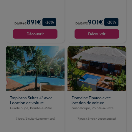
891€
901€
-26%
-28%
Dès
1196€
Dès
1247€
Découvrir
Découvrir
Tropicana Suites 4* avec
Domaine Tipareo avec
Location de voiture
location de voiture
Guadeloupe, Pointe-à-Pitre
Guadeloupe, Pointe-à-Pitre
7 jours / 5 nuits - Logement seul
7 jours / 5 nuits - Logement seul