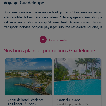
Voyage Guadeloupe
Vous avez comme une envie de tout quitter ? Vous avez un besoin
irrépressible de beauté et de chaleur ?
Un voyage en Guadeloupe
est sans aucun doute ce qu'il vous faut
. Adieux immeubles et
transports bondés, bonjour paysages sublimes et eaux turquoise, la
Guadeloupe vous accueille les bras ouverts et le cœur chaleureux.
+
En famille pour découvrir les beautés naturelles et la richesse
Lire la suite
culturelle de l'île, entre amis pour danser jusqu'au bout de la nuit et
se régaler de la gastronomie locale ou en amoureux pour se
Nos bons plans et promotions Guadeloupe
délasser sur les plages paradisiaques entre deux séances sportives,
la Guadeloupe a tout ce qu'il faut pour un séjour inoubliable.
La beauté des Caraïbes, le charme créole
Le plus grand des deux départements antillais a beau avoir la forme
d’un papillon, les souvenirs que vous laisse un séjour en
Guadeloupe, eux, n’ont rien d’éphémère. Cet archipel est composé
de deux îles principales — la Grande-Terre et la Basse-Terre — à
peine séparées par un fin bras de mer : la Rivière salée. À ce joli duo
Zenitude hôtel Résidence -
Oasis du Levant
s’ajoutent cinq petites sœurs dont les Saintes et la fameuse Marie-
Le Clipper 3* - Sans
Guadeloupe, Pointe-à-Pitre