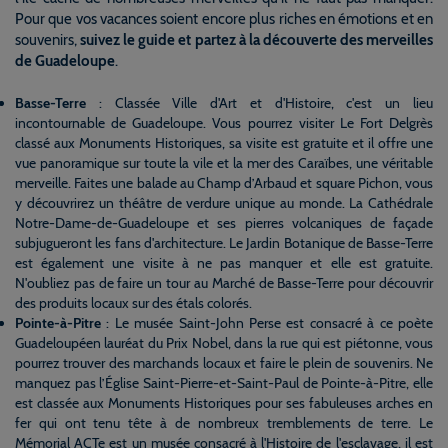
Pour que vos vacances soient encore plus riches en émotions et en
souvenirs,
suivez le guide et partez à la découverte des merveilles
de Guadeloupe
.
Basse-Terre
: Classée Ville d'Art et d'Histoire, c'est un lieu
incontournable de Guadeloupe. Vous pourrez visiter Le Fort Delgrès
classé aux Monuments Historiques, sa visite est gratuite et il offre une
vue panoramique sur toute la vile et la mer des Caraïbes, une véritable
merveille. Faites une balade au Champ d’Arbaud et square Pichon, vous
y découvrirez un théâtre de verdure unique au monde. La Cathédrale
Notre-Dame-de-Guadeloupe et ses pierres volcaniques de façade
subjugueront les fans d'architecture. Le Jardin Botanique de Basse-Terre
est également une visite à ne pas manquer et elle est gratuite.
N'oubliez pas de faire un tour au Marché de Basse-Terre pour découvrir
des produits locaux sur des étals colorés.
Pointe-à-Pitre
: Le musée Saint-John Perse est consacré à ce poète
Guadeloupéen lauréat du Prix Nobel, dans la rue qui est piétonne, vous
pourrez trouver des marchands locaux et faire le plein de souvenirs. Ne
manquez pas l’Église Saint-Pierre-et-Saint-Paul de Pointe-à-Pitre, elle
est classée aux Monuments Historiques pour ses fabuleuses arches en
fer qui ont tenu tête à de nombreux tremblements de terre. Le
Mémorial ACTe est un musée consacré à l'Histoire de l'esclavage, il est