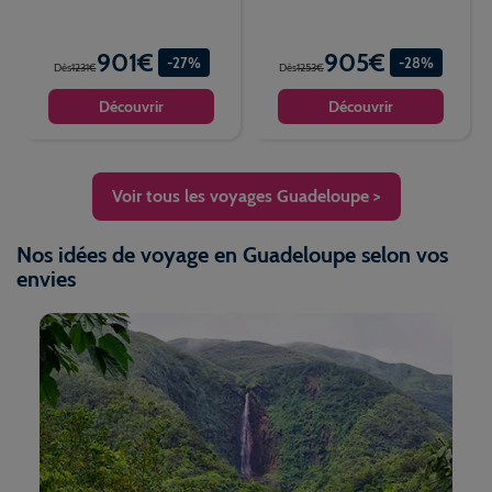
901€
905€
-27%
-28%
Dès
1231€
Dès
1253€
Découvrir
Découvrir
Voir tous les voyages Guadeloupe >
Nos idées de voyage en Guadeloupe selon vos
envies