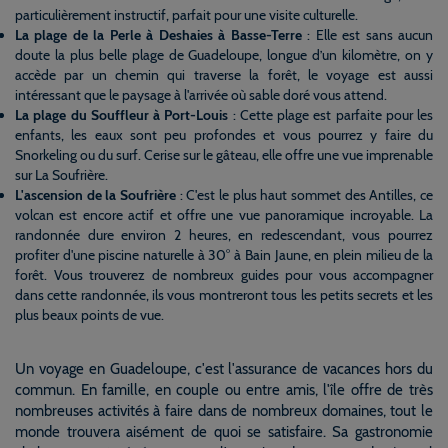
particulièrement instructif, parfait pour une visite culturelle.
La plage de la Perle à Deshaies à Basse-Terre
: Elle est sans aucun
doute la plus belle plage de Guadeloupe, longue d’un kilomètre, on y
accède par un chemin qui traverse la forêt, le voyage est aussi
intéressant que le paysage à l'arrivée où sable doré vous attend.
La plage du Souffleur à Port-Louis
: Cette plage est parfaite pour les
enfants, les eaux sont peu profondes et vous pourrez y faire du
Snorkeling ou du surf. Cerise sur le gâteau, elle offre une vue imprenable
sur La Soufrière.
L'ascension de la Soufrière
: C'est le plus haut sommet des Antilles, ce
volcan est encore actif et offre une vue panoramique incroyable. La
randonnée dure environ 2 heures, en redescendant, vous pourrez
profiter d'une piscine naturelle à 30° à Bain Jaune, en plein milieu de la
forêt. Vous trouverez de nombreux guides pour vous accompagner
dans cette randonnée, ils vous montreront tous les petits secrets et les
plus beaux points de vue.
Un voyage en Guadeloupe, c'est l'assurance de vacances hors du
commun. En famille, en couple ou entre amis, l'île offre de très
nombreuses activités à faire dans de nombreux domaines, tout le
monde trouvera aisément de quoi se satisfaire. Sa gastronomie