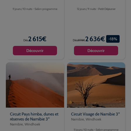
11 jours / 10 nuits - Selon programme
12 jours / 9 nuits - Petit Déjeuner
2 615€
2 636€
-18%
Dès
Dès
3178€
Découvrir
Découvrir
Circuit Pays himba, dunes et
Circuit Visage de Namibie 3*
réserves de Namibie 3*
Namibie, Windhoek
Namibie, Windhoek
11 jours / 10 nuits - Selon programme