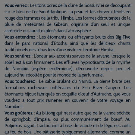
Vous verrez
: Les tons ocres de la dune de Sossusvlei se découpant
sur le bleu de l’océan Atlantique. La peau et les cheveux teints en
rouge des femmes de la tribu Himba. Les formes déroutantes de la
pluie de météorites de Gibeon, originaire d’un seul et unique
astéroïde qui aurait explosé dans l’atmosphère.
Vous entendrez
: Les étonnants ou effrayants bruits des Big Five
dans le parc national d’Etosha, ainsi que les délicieux chants
traditionnels des tribus lors d’une visite en territoire Himba.
Vous sentirez
: L’odeur aux accents suaves de la savane, lorsque le
soleil est à son firmament. Les effluves hypnotisants de la myrrhe
de Namibie (espèce endémique), découverte depuis peu et
aujourd’hui récoltée pour le monde de la parfumerie.
Vous toucherez
: Le sable brûlant du Namib. La pierre brute des
formations rocheuses millénaires du Fish River Canyon. Les
étonnants bijoux fabriqués en coquille d'œuf d’Autruche, que vous
voudrez à tout prix ramener en souvenir de votre voyage en
Namibie !
Vous goûterez
: Au biltong qui n’est autre que de la viande séchée
de springbok, d'impala, ou plus communément de bœuf. Au
Potjiekos, ragoût traditionnel à base de viande et de légumes cuits
au feu de bois. Une pâtisserie typiquement allemande, comme un