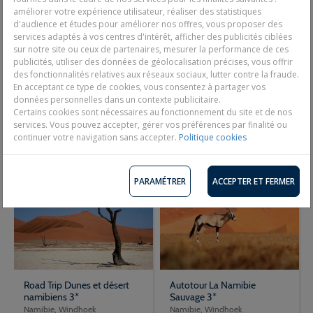
Afrique du Sud, Windhoek
améliorer votre expérience utilisateur, réaliser des statistiques
d'audience et études pour améliorer nos offres, vous proposer des
17 jours / 15 nuits - Selon programme
services adaptés à vos centres d'intérêt, afficher des publicités ciblées
sur notre site ou ceux de partenaires, mesurer la performance de ces
publicités, utiliser des données de géolocalisation précises, vous offrir
des fonctionnalités relatives aux réseaux sociaux, lutter contre la fraude.
En acceptant ce type de cookies, vous consentez à partager vos
données personnelles dans un contexte publicitaire.
7 657€
2 507€
Dès
Dès
Certains cookies sont nécessaires au fonctionnement du site et de nos
services. Vous pouvez accepter, gérer vos préférences par finalité ou
Découvrir
Découvrir
continuer votre navigation sans accepter.
Politique cookies
PARAMÉTRER
ACCEPTER ET FERMER
Road Trip Dunes et désert
Autotour La Namibie
namibiens 3*
Sauvage 3*
Namibie, Windhoek
Namibie, Windhoek