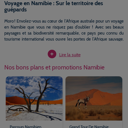
Voyage en Namibie : Sur le territoire des
guépards
Moro ! Envolez-vous au cœur de l'Afrique australe pour un voyage
en Namibie que vous ne risquez pas d’oublier ! Avec ses beaux
paysages et sa biodiversité remarquable, ce pays peu connu du
tourisme international vous ouvre les portes de l’Afrique sauvage.
Recouvert à 80% de désert, ce pays est l’un des plus arides de la
+
planète. Des dunes rouges de Sossusvlei aux vastes plaines du parc
Lire la suite
national d'Etosha, ce territoire qui a acquis son indépendance en
1990 a inclus dans sa constitution une disposition relative à la
Nos bons plans et promotions Namibie
protection environnementale, saluée par de nombreuses
organisations internationales. Partez pour un incroyable séjour en
Namibie sur la terre des guépards et vivez des expériences
fascinantes au milieu de la faune africaine mythique.
Que faire ?
Pays d’aventures où de nombreuses tribus cohabitent
paisiblement, la Namibie représente parfaitement la grandeur du
continent Africain. Pour en prendre le pouls, direction le désert du
Parcours Namibien
Grand Tour De Namibie