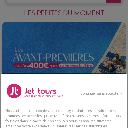
LES PÉPITES DU MOMENT
Réservez l’hiver avant tout
240€
le monde
Dès
Et bénéficiez de jusqu'à -400€ par personne
Continuer sans accepter >
Nous utilisons des cookies ou technologies similaires et traitons des
données personnelles qui peuvent être croisées avec des informations
fournies dans le cadre de nos services pour les finalités suivantes :
améliorer votre expérience utilisateur, réaliser des statistiques