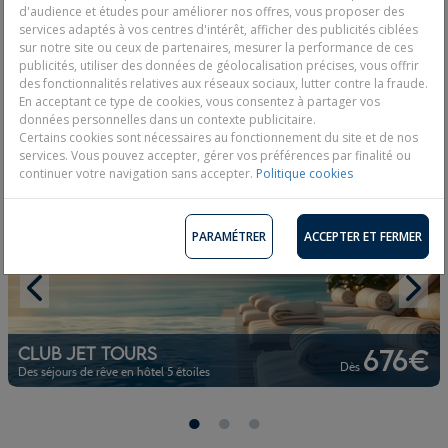
d'audience et études pour améliorer nos offres, vous proposer des
services adaptés à vos centres d'intérêt, afficher des publicités ciblées
sur notre site ou ceux de partenaires, mesurer la performance de ces
publicités, utiliser des données de géolocalisation précises, vous offrir
Vos vacances en tout
des fonctionnalités relatives aux réseaux sociaux, lutter contre la fraude.
228€
compris
En acceptant ce type de cookies, vous consentez à partager vos
Dès
données personnelles dans un contexte publicitaire.
Partez l'esprit léger
Certains cookies sont nécessaires au fonctionnement du site et de nos
services. Vous pouvez accepter, gérer vos préférences par finalité ou
continuer votre navigation sans accepter.
Politique cookies
PARAMÉTRER
ACCEPTER ET FERMER
Club Jet tours
676€
Dès
Des séjours de rêve en hôtel 5 étoiles