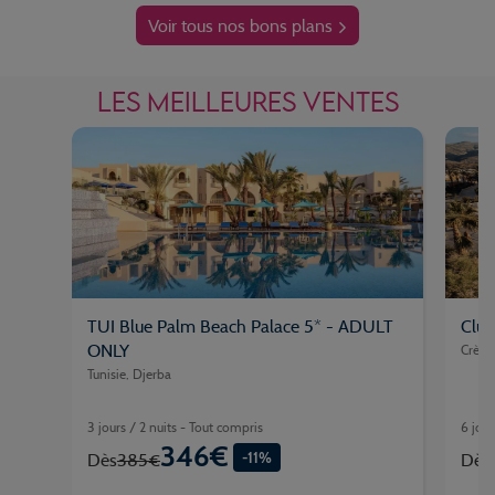
Voir tous nos bons plans
LES MEILLEURES VENTES
TUI Blue Palm Beach Palace 5* - ADULT
Club
ONLY
Crète
Tunisie, Djerba
3 jours / 2 nuits - Tout compris
6 jour
346€
-11%
Dès
385€
Dès