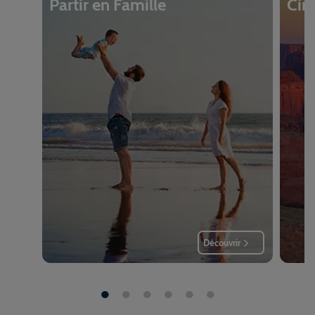
Partir en Famille
Circ
Découvrir