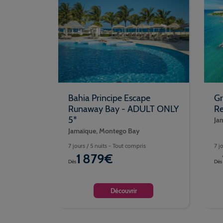
Bahia Principe Escape
Gr
Runaway Bay - ADULT ONLY
Re
5*
Ja
Jamaïque, Montego Bay
7 jours / 5 nuits - Tout compris
7 j
1 879€
Dès
Dès
Découvrir