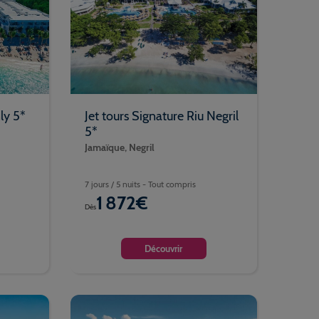
ly 5*
Jet tours Signature Riu Negril
5*
Jamaïque, Negril
7 jours / 5 nuits - Tout compris
1 872€
Dès
Découvrir