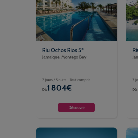
Riu Ochos Rios 5*
Ri
Jamaïque, Montego Bay
Jam
7 jours / 5 nuits - Tout compris
7 j
1 804€
Dès
Dès
Découvrir