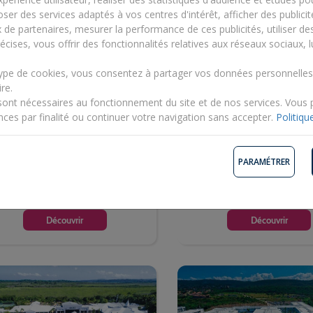
iver Falls, un site si bucolique qu’on l’appelle « les Jardins enchantés ». 
ser des services adaptés à vos centres d'intérêt, afficher des publicit
x de partenaires, mesurer la performance de ces publicités, utiliser d
écises, vous offrir des fonctionnalités relatives aux réseaux sociaux, l
type de cookies, vous consentez à partager vos données personnelle
re.
rrils Beach Resort II 3*
Riu Montego Bay - Adu
sont nécessaires au fonctionnement du site et de nos services. Vous
Only 5*
maïque, Montego Bay
nces par finalité ou continuer votre navigation sans accepter.
Politiqu
Jamaïque, Montego Bay
ours / 5 nuits - Tout compris
7 jours / 5 nuits - Tout compris
PARAMÉTRER
1 671€
1 794€
Dès
Découvrir
Découvrir