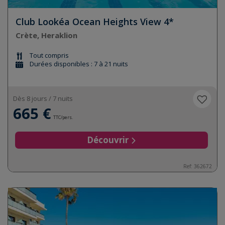
Club Lookéa Ocean Heights View 4*
Crète, Heraklion
Tout compris
Durées disponibles : 7 à 21 nuits
Dès 8 jours / 7 nuits
665 €
TTC/pers.
Découvrir
Ref:
362672