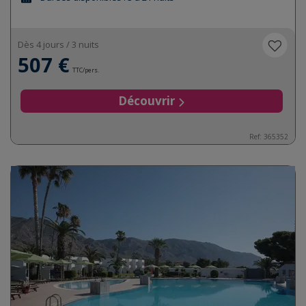
Dès 4 jours / 3 nuits
507 €
TTC/pers.
Découvrir
Ref:
365352