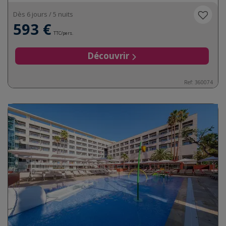
Dès 6 jours / 5 nuits
593 €
TTC/pers.
Découvrir
Ref:
360074