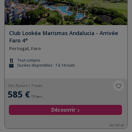
Club Lookéa Marismas Andalucia - Arrivée
Faro 4*
Portugal, Faro
Tout compris
Durées disponibles : 7 à 14 nuits
Dès 8 jours / 7 nuits
585 €
TTC/pers.
Découvrir
Ref:
89549