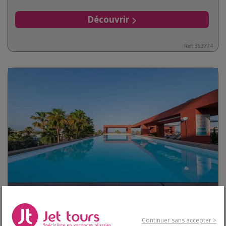
Découvrir
Ref:
363774
Club Lookéa Estival Almaris - Arrivée
Barcelone - Choix Flex 4*
Continuer sans accepter >