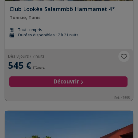
Club Lookéa Salammbô Hammamet 4*
Tunisie, Tunis
Tout compris
Durées disponibles : 7 à 21 nuits
Dès 8 jours / 7 nuits
545 €
TTC/pers.
Découvrir
Ref:
47555