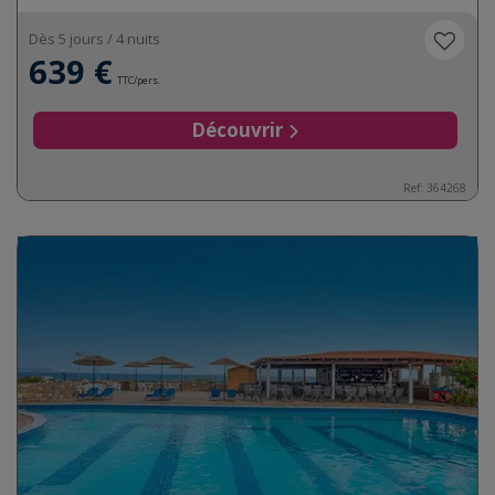
Dès 5 jours / 4 nuits
639 €
TTC/pers.
Découvrir
Ref:
364268