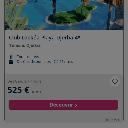
Club Lookéa Playa Djerba 4*
Tunisie, Djerba
Tout compris
Durées disponibles : 7 à 21 nuits
Dès 8 jours / 7 nuits
525 €
TTC/pers.
Découvrir
Ref:
46949