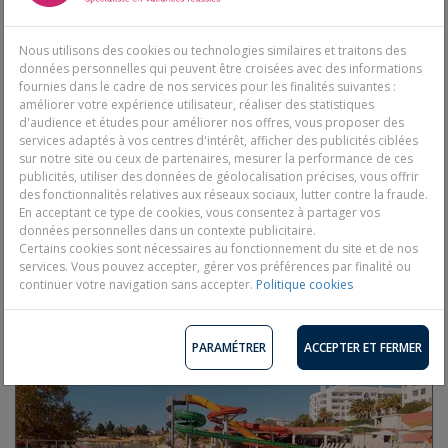
Espagne, Reus
Nous utilisons des cookies ou technologies similaires et traitons des
Tout compris
données personnelles qui peuvent être croisées avec des informations
Durées disponibles : 4 à 21 nuits
fournies dans le cadre de nos services pour les finalités suivantes :
améliorer votre expérience utilisateur, réaliser des statistiques
d'audience et études pour améliorer nos offres, vous proposer des
services adaptés à vos centres d'intérêt, afficher des publicités ciblées
Dès 5 jours / 4 nuits
sur notre site ou ceux de partenaires, mesurer la performance de ces
462 €
publicités, utiliser des données de géolocalisation précises, vous offrir
TTC/pers.
des fonctionnalités relatives aux réseaux sociaux, lutter contre la fraude.
En acceptant ce type de cookies, vous consentez à partager vos
Découvrir
données personnelles dans un contexte publicitaire.
Certains cookies sont nécessaires au fonctionnement du site et de nos
services. Vous pouvez accepter, gérer vos préférences par finalité ou
Ref:
361461
continuer votre navigation sans accepter.
Politique cookies
PARAMÉTRER
ACCEPTER ET FERMER