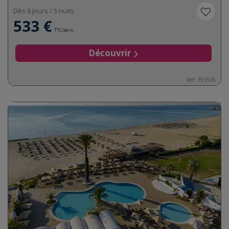
Dès 6 jours / 5 nuits
533 €
TTC/pers.
Découvrir
Ref:
191576