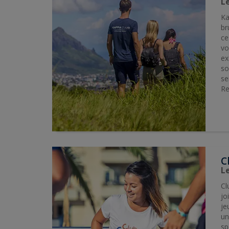
L
Ka
br
ce
vo
ex
so
se
Re
C
L
Cl
jo
je
un
sp