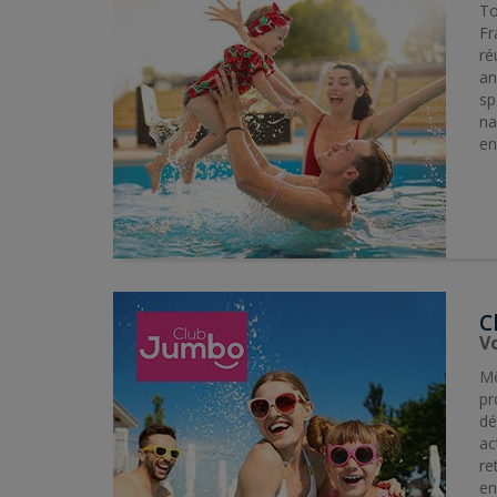
To
Fr
ré
an
sp
na
en
C
Vo
Mê
pr
dé
ac
re
en