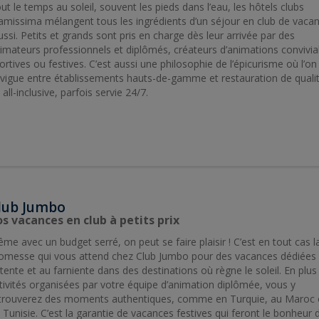
ut le temps au soleil, souvent les pieds dans l’eau, les hôtels clubs
amissima mélangent tous les ingrédients d’un séjour en club de vaca
ussi. Petits et grands sont pris en charge dès leur arrivée par des
imateurs professionnels et diplômés, créateurs d’animations convivia
ortives ou festives. C’est aussi une philosophie de l’épicurisme où l’on
vigue entre établissements hauts-de-gamme et restauration de quali
 all-inclusive, parfois servie 24/7.
lub Jumbo
s vacances en club à petits prix
me avec un budget serré, on peut se faire plaisir ! C’est en tout cas l
omesse qui vous attend chez Club Jumbo pour des vacances dédiées 
tente et au farniente dans des destinations où règne le soleil. En plus
tivités organisées par votre équipe d’animation diplômée, vous y
trouverez des moments authentiques, comme en Turquie, au Maroc
 Tunisie. C’est la garantie de vacances festives qui feront le bonheur 