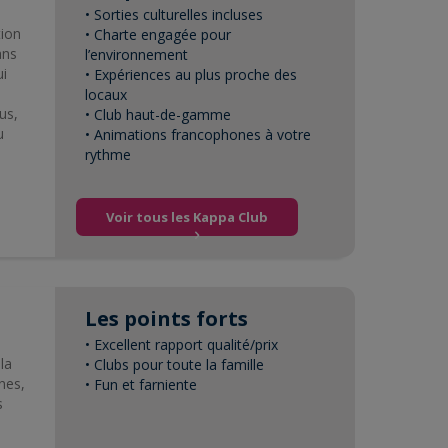
• Sorties culturelles incluses
tion
• Charte engagée pour
ans
l’environnement
ui
• Expériences au plus proche des
s
locaux
us,
• Club haut-de-gamme
u
• Animations francophones à votre
rythme
Voir tous les Kappa Club
Les points forts
• Excellent rapport qualité/prix
la
• Clubs pour toute la famille
nes,
• Fun et farniente
s