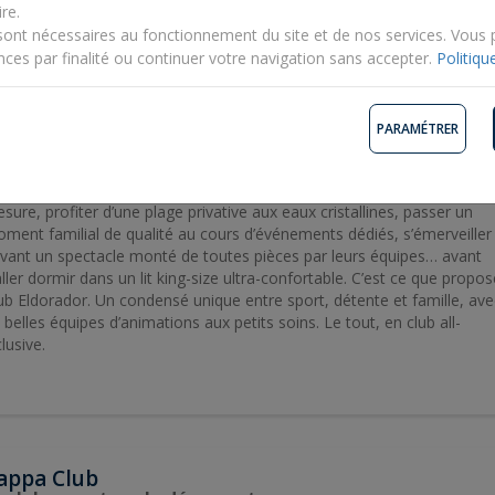
re.
sont nécessaires au fonctionnement du site et de nos services. Vous
nces par finalité ou continuer votre navigation sans accepter.
Politiqu
lub Eldorador
PARAMÉTRER
 meilleur du club
aginez un club où vous pourriez, dans la même journée, frapper la ba
ntre un joueur Français classé à l’ATP, bénéficier d’un coach fitness s
sure, profiter d’une plage privative aux eaux cristallines, passer un
ment familial de qualité au cours d’événements dédiés, s’émerveiller
vant un spectacle monté de toutes pièces par leurs équipes… avant
aller dormir dans un lit king-size ultra-confortable. C’est ce que propos
ub Eldorador. Un condensé unique entre sport, détente et famille, ave
 belles équipes d’animations aux petits soins. Le tout, en club all-
clusive.
appa Club