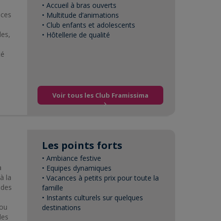
• Accueil à bras ouverts
nces
• Multitude d’animations
• Club enfants et adolescents
les,
• Hôtellerie de qualité
té
Voir tous les Club Framissima
Les points forts
• Ambiance festive
a
• Equipes dynamiques
à la
• Vacances à petits prix pour toute la
 des
famille
• Instants culturels sur quelques
 ou
destinations
des