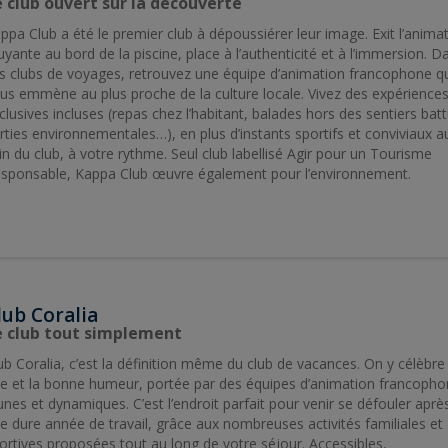
e club ouvert sur la découverte
ppa Club a été le premier club à dépoussiérer leur image. Exit l’anima
uyante au bord de la piscine, place à l’authenticité et à l’immersion. D
s clubs de voyages, retrouvez une équipe d’animation francophone q
us emmène au plus proche de la culture locale. Vivez des expérience
clusives incluses (repas chez l’habitant, balades hors des sentiers batt
rties environnementales…), en plus d’instants sportifs et conviviaux a
in du club, à votre rythme. Seul club labellisé Agir pour un Tourisme
sponsable, Kappa Club œuvre également pour l’environnement.
lub Coralia
e club tout simplement
ub Coralia, c’est la définition même du club de vacances. On y célèbre 
ie et la bonne humeur, portée par des équipes d’animation francopho
unes et dynamiques. C’est l’endroit parfait pour venir se défouler aprè
e dure année de travail, grâce aux nombreuses activités familiales et
ortives proposées tout au long de votre séjour. Accessibles,