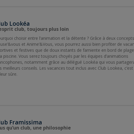
lub Lookéa
esprit club, toujours plus loin
urquoi choisir entre l’animation et la détente ? Grâce à deux concepts
use’&vous et Anime’&Vous, vous pourrez aussi bien profiter de vaca
ortives et festives que de doux instants de farniente en bord de plag
la piscine. Vous serez toujours choyés par les équipes d’animations
ancophones, notamment grâce au délégué Lookéa qui vous partager
s meilleurs conseils. Les vacances tout inclus avec Club Lookea, c’est
leur sûre.
lub Framissima
us qu’un club, une philosophie