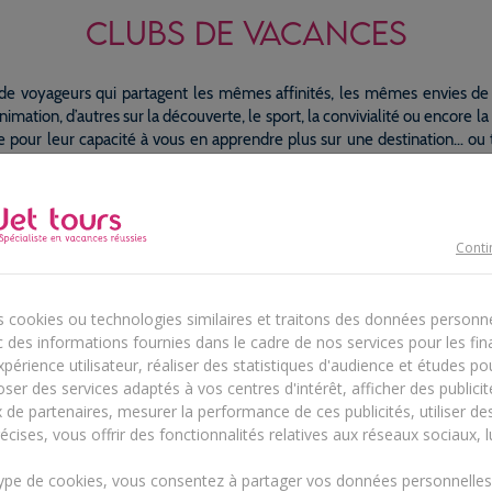
CLUBS DE VACANCES
e voyageurs qui partagent les mêmes affinités, les mêmes envies de s
nimation, d’autres sur la découverte, le sport, la convivialité ou encore l
e pour leur capacité à vous en apprendre plus sur une destination… ou t
lub Jet tours
Conti
os vacances prennent une autre dimension
lectionnés avec soin pour leur cadre exceptionnel et leur confort hau
mme, nos hôtels 5 étoiles vous invitent à vivre une expérience
s cookies ou technologies similaires et traitons des données personn
oubliable où chaque instant est pensé pour votre bien-être. Plus qu’un
 des informations fournies dans le cadre de nos services pour les fina
bergement, aussi luxueux soit-il, c’est avant tout une immersion dan
périence utilisateur, réaliser des statistiques d'audience et études p
ivers qui combine détente, découvertes culturelles, activités sportives
ser des services adaptés à vos centres d'intérêt, afficher des publicit
imations qui rassemblent toute la tribu. Vous n’aurez à vous soucier 
x de partenaires, mesurer la performance de ces publicités, utiliser d
en sinon à profiter pleinement d’un séjour véritablement magique.
écises, vous offrir des fonctionnalités relatives aux réseaux sociaux, l
type de cookies, vous consentez à partager vos données personnelle