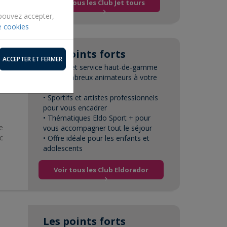
Voir tous les Club Jet tours
 pouvez accepter,
e cookies
Les points forts
ACCEPTER ET FERMER
• Hôtels et service haut-de-gamme
lle
• De nombreux animateurs à votre
ur-
service
• Sportifs et artistes professionnels
pour vous encadrer
• Thématiques Eldo Sport + pour
e
vous accompagner tout le séjour
c
• Offre idéale pour les enfants et
adolescents
Voir tous les Club Eldorador
Les points forts