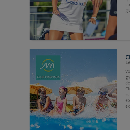
co
gr
C
L
Vo
gr
de
Cl
et
ét
ex