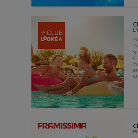
C
L’
Po
Pa
sp
à 
fr
se
va
C
Pl