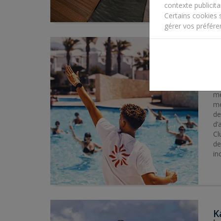
contexte publicitai
Certains cookies 
gérer vos préfére
C
Le
Im
co
me
mo
de
d’
Cl
de
in
K