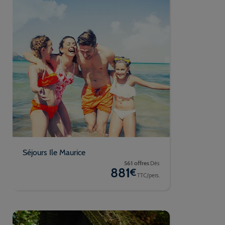
Séjours Ile Maurice
561 offres
Dès
881
€
TTC/pers.