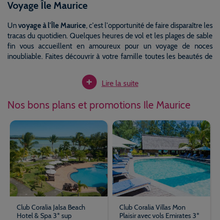
Voyage Île Maurice
Un
voyage à l'Île Maurice
, c'est l'opportunité de faire disparaître les
tracas du quotidien. Quelques heures de vol et les plages de sable
fin vous accueillent en amoureux pour un voyage de noces
inoubliable. Faites découvrir à votre famille toutes les beautés de
l'île, partez en randonnée, dévorez des yeux les paysages à couper
+
le souffle et créez des souvenirs communs incroyables. Organisez
Lire la suite
une escapade à l'Île Maurice avec vos amis et vivez de folles
aventures sportives dans un cadre unique, vous serez récompensé
Nos bons plans et promotions Ile Maurice
de vos efforts par une gastronomie généreuse et savoureuse.
Des plages sublimes et bien davantage
Bien sûr, à l’heure de préparer votre
séjour à l’Île Maurice
, il vous
faut garnir votre valise de vos bikinis ou bermudas les plus seyants.
Ils vous seront précieux pour lézarder sur le sable ou nager dans les
eaux turquoise de Flic en Flac, Trou-aux-biches, Morne Brabant,
l’île aux Cerfs ou encore Bella Mare, les plages les plus fameuses
de l’ancienne « Isle de France ». Après tout, on vient dans cette
Club Coralia Jalsa Beach
Club Coralia Villas Mon
partie du monde pour la douceur de son climat et la beauté de ses
Hotel & Spa 3* sup
Plaisir avec vols Emirates 3*