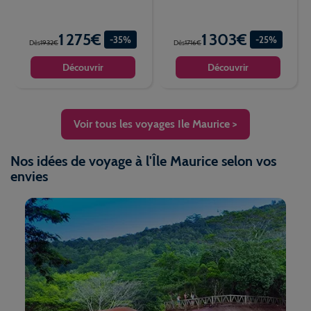
1 275€
1 303€
-35%
-25%
Dès
1932€
Dès
1716€
Découvrir
Découvrir
Voir tous les voyages Ile Maurice >
Nos idées de voyage à l'Île Maurice selon vos
envies