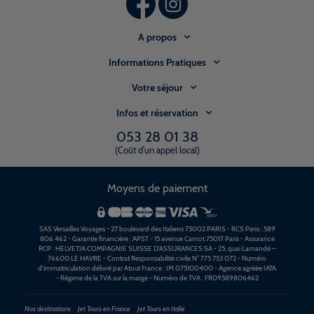
A propos
Informations Pratiques
Votre séjour
Infos et réservation
053 28 01 38
(Coût d'un appel local)
Moyens de paiement
SAS Versailles Voyages - 27 boulevard des Italiens 75002 PARIS - RCS Paris : 589
806 462 - Garantie financière : APST - 15 avenue Carnot 75017 Paris - Assurance
RCP : HELVETIA COMPAGNIE SUISSE D’ASSURANCES SA - 25, quai Lamandé –
76600 LE HAVRE - Contrat Responsabilité civile N° 775 753 072 - Numéro
d'immatriculation délivré par Atout France : IM 075100400 - Agence agréée IATA
- Régime de la TVA sur la marge - Numéro de TVA : FR09589806462
Nos destinations
Jet Tours en France
Jet Tours en Italie