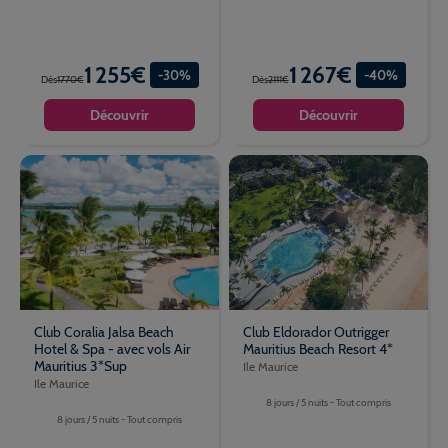
1 255€
1 267€
-30%
-40%
Dès
1770€
Dès
2111€
Découvrir
Découvrir
Club Coralia Jalsa Beach
Club Eldorador Outrigger
Hotel & Spa - avec vols Air
Mauritius Beach Resort 4*
Mauritius 3*Sup
Ile Maurice
Ile Maurice
8 jours / 5 nuits - Tout compris
8 jours / 5 nuits - Tout compris