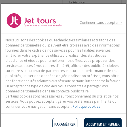
Ile Maurice
8 jours / 5 nuits - Tout compris
8 jours / 5 nuits - Tout compris
Continuer sans accepter >
1 140€
1 148€
-34%
-24%
Dès
1715€
Dès
1510€
Nous utilisons des cookies ou technologies similaires et traitons des
données personnelles qui peuvent être croisées avec des informations
Découvrir
Découvrir
fournies dans le cadre de nos services pour les finalités suivantes :
améliorer votre expérience utilisateur, réaliser des statistiques
d'audience et études pour améliorer nos offres, vous proposer des
services adaptés à vos centres d'intérêt, afficher des publicités ciblées
sur notre site ou ceux de partenaires, mesurer la performance de ces
publicités, utiliser des données de géolocalisation précises, vous offrir
des fonctionnalités relatives aux réseaux sociaux, lutter contre la fraude.
En acceptant ce type de cookies, vous consentez à partager vos
données personnelles dans un contexte publicitaire.
Certains cookies sont nécessaires au fonctionnement du site et de nos
services. Vous pouvez accepter, gérer vos préférences par finalité ou
continuer votre navigation sans accepter.
Politique cookies
Jet tours Signature Maritim
Club Coralia Villas Mon
Resort & Spa Mauritius 5*
Plaisir - avec vols Air France
3*
Ile Maurice
PARAMÉTRER
ACCEPTER ET FERMER
Ile Maurice