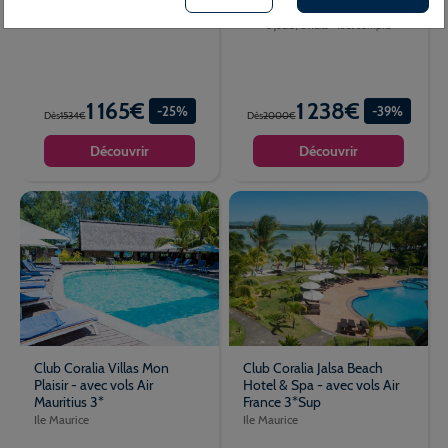
8 jours / 5 nuits - Petit Déjeuner
8 jours / 5 nuits - Tout compris
1 165€
1 238€
-25%
-39%
Dès
1534€
Dès
2000€
Découvrir
Découvrir
Club Coralia Villas Mon
Club Coralia Jalsa Beach
Plaisir - avec vols Air
Hotel & Spa - avec vols Air
Mauritius 3*
France 3*Sup
Ile Maurice
Ile Maurice