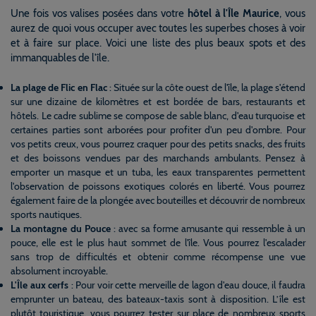
Une fois vos valises posées dans votre
hôtel à l'Île Maurice
, vous
aurez de quoi vous occuper avec toutes les superbes choses à voir
et à faire sur place. Voici une liste des plus beaux spots et des
immanquables de l'île.
La plage de Flic en Flac
: Située sur la côte ouest de l'île, la plage s'étend
sur une dizaine de kilomètres et est bordée de bars, restaurants et
hôtels. Le cadre sublime se compose de sable blanc, d'eau turquoise et
certaines parties sont arborées pour profiter d'un peu d'ombre. Pour
vos petits creux, vous pourrez craquer pour des petits snacks, des fruits
et des boissons vendues par des marchands ambulants. Pensez à
emporter un masque et un tuba, les eaux transparentes permettent
l'observation de poissons exotiques colorés en liberté. Vous pourrez
également faire de la plongée avec bouteilles et découvrir de nombreux
sports nautiques.
La montagne du Pouce
: avec sa forme amusante qui ressemble à un
pouce, elle est le plus haut sommet de l'île. Vous pourrez l'escalader
sans trop de difficultés et obtenir comme récompense une vue
absolument incroyable.
L'Île aux cerfs
: Pour voir cette merveille de lagon d'eau douce, il faudra
emprunter un bateau, des bateaux-taxis sont à disposition. L’île est
plutôt touristique, vous pourrez tester sur place de nombreux sports