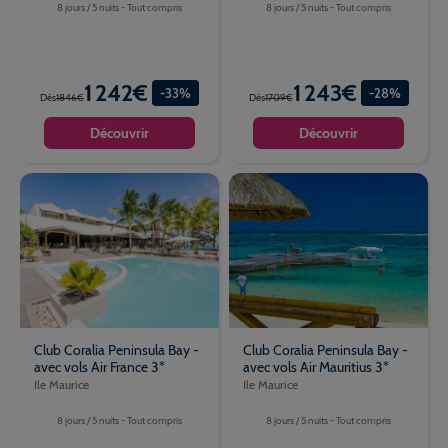
8 jours / 5 nuits - Tout compris
8 jours / 5 nuits - Tout compris
1 242€
1 243€
-33%
-28%
Dès
1846€
Dès
1709€
Découvrir
Découvrir
Club Coralia Peninsula Bay -
Club Coralia Peninsula Bay -
avec vols Air France 3*
avec vols Air Mauritius 3*
Ile Maurice
Ile Maurice
8 jours / 5 nuits - Tout compris
8 jours / 5 nuits - Tout compris