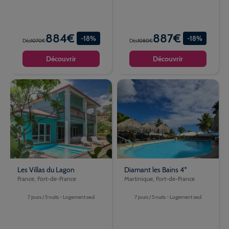
884€
887€
-18%
-18%
Dès
1070€
Dès
1080€
Découvrir
Découvrir
Les Villas du Lagon
Diamant les Bains 4*
France, Fort-de-France
Martinique, Fort-de-France
7 jours / 5 nuits - Logement seul
7 jours / 5 nuits - Logement seul