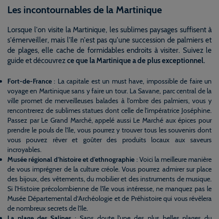
Les incontournables de la Martinique
Lorsque l'on visite la Martinique, les sublimes paysages suffisent à
s'émerveiller, mais l'île n'est pas qu'une succession de palmiers et
de plages, elle cache de formidables endroits à visiter. Suivez le
guide et découvrez
ce que la Martinique a de plus exceptionnel.
Fort-de-France
: La capitale est un must have, impossible de faire un
voyage en Martinique sans y faire un tour. La Savane, parc central de la
ville promet de merveilleuses balades à l'ombre des palmiers, vous y
rencontrerez de sublimes statues dont celle de l'impératrice Joséphine.
Passez par Le Grand Marché, appelé aussi Le Marché aux épices pour
prendre le pouls de l'île, vous pourrez y trouver tous les souvenirs dont
vous pouvez rêver et goûter des produits locaux aux saveurs
incroyables.
Musée régional d’histoire et d’ethnographie
: Voici la meilleure manière
de vous imprégner de la culture créole. Vous pourrez admirer sur place
des bijoux, des vêtements, du mobilier et des instruments de musique.
Si l'Histoire précolombienne de l'île vous intéresse, ne manquez pas le
Musée Départemental d’Archéologie et de Préhistoire qui vous révèlera
de nombreux secrets de l'île.
La plage des Salines
: Sans doute l'une des plus belles plages du