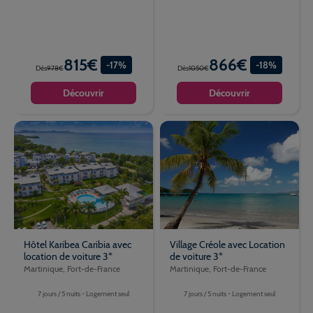
815€
866€
-17%
-18%
Dès
978€
Dès
1050€
Découvrir
Découvrir
Hôtel Karibea Caribia avec
Village Créole avec Location
location de voiture 3*
de voiture 3*
Martinique, Fort-de-France
Martinique, Fort-de-France
7 jours / 5 nuits - Logement seul
7 jours / 5 nuits - Logement seul