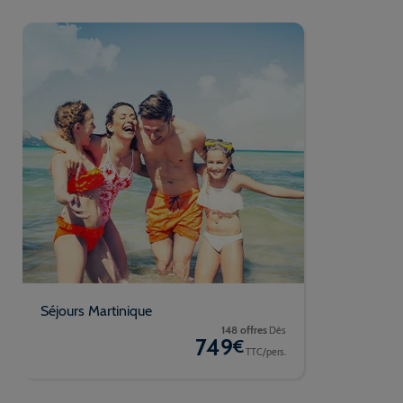
Séjours Martinique
148 offres
Dès
749
€
TTC/pers.