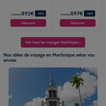
892€
897€
-18%
-26%
Dès
1087€
Dès
1210€
Découvrir
Découvrir
Voir tous les voyages Martinique >
Nos idées de voyage en Martinique selon vos
envies