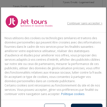
7 jours / 5 nuits - Logement seul
Martinique.
7 jours / 5 nuits - Logement seul
Continuer sans accepter >
755€
765€
-16%
-16%
Dès
893€
Dès
907€
Nous utilisons des cookies ou technologies similaires et traitons des
Découvrir
Découvrir
données personnelles qui peuvent être croisées avec des informations
fournies dans le cadre de nos services pour les finalités suivantes :
améliorer votre expérience utilisateur, réaliser des statistiques
d'audience et études pour améliorer nos offres, vous proposer des
services adaptés à vos centres d'intérêt, afficher des publicités ciblées
sur notre site ou ceux de partenaires, mesurer la performance de ces
publicités, utiliser des données de géolocalisation précises, vous offrir
des fonctionnalités relatives aux réseaux sociaux, lutter contre la fraude.
En acceptant ce type de cookies, vous consentez à partager vos
données personnelles dans un contexte publicitaire.
Certains cookies sont nécessaires au fonctionnement du site et de nos
services. Vous pouvez accepter, gérer vos préférences par finalité ou
Village Créole 3*
Hôtel Karibea les Amandiers
continuer votre navigation sans accepter.
Politique cookies
3*
Martinique, Fort-de-France
Martinique, Fort-de-France
7 jours / 5 nuits - Logement seul