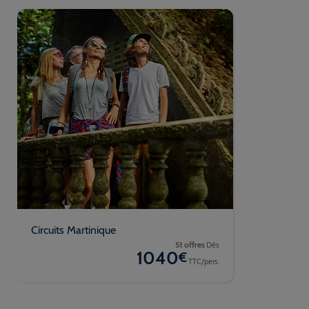
Circuits Martinique
51 offres
Dès
1040
€
TTC/pers.