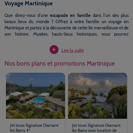
Voyage Martinique
Que diriez-vous d'une
escapade en famille
dans l'un des plus
beaux lieux du monde ? Offrez à votre famille un voyage en
Martinique et partez à la découverte de cette île merveilleuse et de
son histoire. Musées, hauts-lieux historiques, vous pourrez
apprendre tout ce qu'il faut savoir sur cette île. Vous rêvez plutôt
+
d'un
séjour en Martinique entre amis
et d'aventures sportives ?
Lire la suite
C'est exactement ce que vous trouverez sur l'île, randonnées
exceptionnelles, défis sportifs et sports nautiques, vous aurez
Nos bons plans et promotions Martinique
l'embarras du choix.
Pour les couples qui rêvent d'un cadre
paradisiaque
pour un moment hors du temps, la Martinique est
parfaite également. Farniente sur les plus belles plages du monde à
l'ombre des palmiers et baignades dans les eaux transparentes, le
séjour s'annonce magique.
Quand le bonheur prend l’accent créole
Elle est la seconde île des Antilles françaises par la superficie, mais
Jet tours Signature Diamant
Jet tours Signature Diamant
la première dans le cœur de nombre de ses visiteurs. Des vacances
les Bains 4*
les Bains avec location de