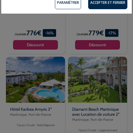
PARAMÉTRER
ACCEPTER ET FERMER
7 jours / 5 nuits - Petit Déjeuner
776€
779€
-16%
-17%
Dès
923€
Dès
928€
Découvrir
Découvrir
Hôtel Karibea Amyris 3*
Diamant Beach Martinique
avec Location de voiture 2*
Martinique, Fort-de-France
Martinique, Fort-de-France
7 jours / 5 nuits - Petit Déjeuner
7 jours / 5 nuits - Logement seul