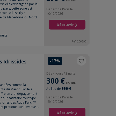
st, elle est baignée par la
u pays, cette zone est
Départ de Paris le
bie. À l'Est, il y a
10/12/2026
ve de Macédoine du Nord.
Découvrir
nuits
Ref:
206590
-17%
 Idrissides
Dès 4 jours / 3 nuits
300 €
TTC/pers.
 années comme la
359 €
Au lieu de
nte du Maroc. Facile à
 offre un vrai dépaysement
Départ de Paris le
pour satisfaire tout type
15/12/2026
s Idrissides Aqua Parc 4*
t pratique, sur l'avenue ...
Découvrir