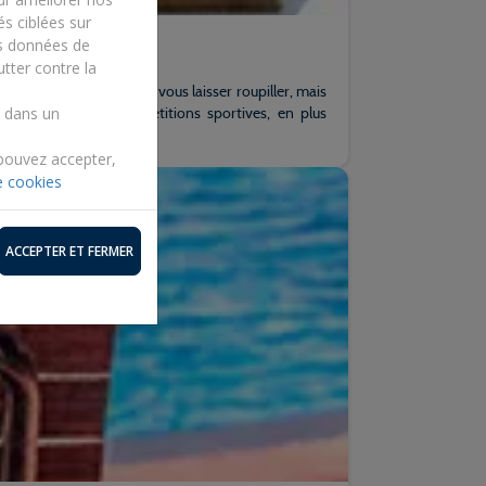
és ciblées sur
es données de
utter contre la
s par semaine. De quoi vous laisser roupiller, mais
iers ludiques et compétitions sportives, en plus
s dans un
os.
 pouvez accepter,
e cookies
ACCEPTER ET FERMER