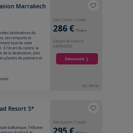
vasion Marrakech
*
Dès 3 jours / 2 nuits
286 €
TTC/pers.
ndes destinations du
ns, ses remparts et
Départ de Paris le
nnent tout de suite
24/09/2026
 À l'écart du centre, la
 de la destination, plus
s plantés de palmiers et
Découvrir
nuits
Ref:
389245
ad Resort 5*
Dès 6 jours / 5 nuits
sule balkanique, l'Albanie
295 €
acédoine du Nord, le
TTC/pers.