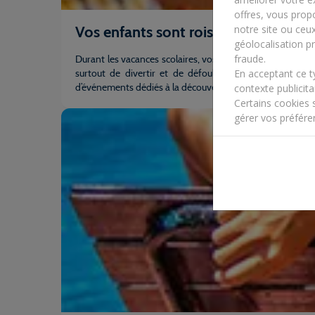
offres, vous propo
Vos enfants sont rois
notre site ou ceu
géolocalisation pr
fraude.
Durant les vacances scolaires, vos enfants de 2 ans à 17 
surtout de divertir et de défouler votre progéniture. 
En acceptant ce 
d’événements dédiés à la découverte de la culture locale
contexte publicitai
Certains cookies 
gérer vos préfére