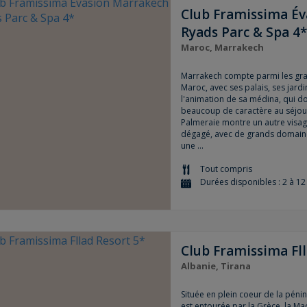
Club Framissima É
Ryads Parc & Spa 4
Maroc, Marrakech
Marrakech compte parmi les gra
Maroc, avec ses palais, ses jardi
l'animation de sa médina, qui do
beaucoup de caractère au séjour.
Palmeraie montre un autre visage
dégagé, avec de grands domaine
une ...
Tout compris
Durées disponibles : 2 à 12 
Club Framissima Fll
Albanie, Tirana
Située en plein coeur de la pénin
est entourée par la Grèce, la M