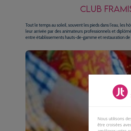
CLUB FRAMI
Tout le temps au soleil, souvent les pieds dans l’eau, les 
leur arrivée par des animateurs professionnels et diplômés
entre établissements hauts-de-gamme et restauration de qu
Nous utilisons de
être croisées avec
améliorer votre ex