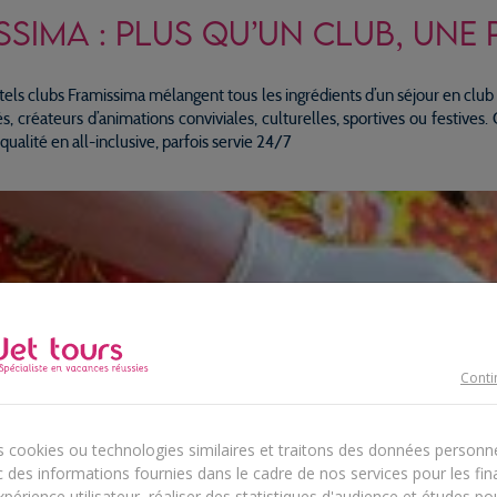
SSIMA : PLUS QU’UN CLUB, UNE 
hôtels clubs Framissima mélangent tous les ingrédients d’un séjour en club 
, créateurs d’animations conviviales, culturelles, sportives ou festives. 
alité en all-inclusive, parfois servie 24/7
Conti
s cookies ou technologies similaires et traitons des données personn
 des informations fournies dans le cadre de nos services pour les fina
périence utilisateur, réaliser des statistiques d'audience et études p