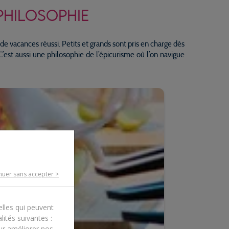
PHILOSOPHIE
de vacances réussi. Petits et grands sont pris en charge dès
C’est aussi une philosophie de l’épicurisme où l’on navigue
nuer sans accepter >
elles qui peuvent
lités suivantes :
our améliorer nos