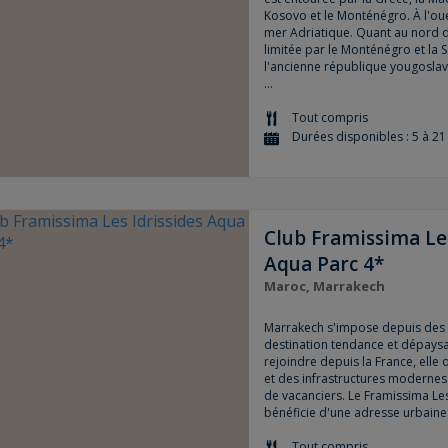
Kosovo et le Monténégro. À l'oue
mer Adriatique. Quant au nord d
limitée par le Monténégro et la Ser
l'ancienne république yougosla
...
Tout compris
Durées disponibles : 5 à 21 
Club Framissima Les
Aqua Parc 4*
Maroc, Marrakech
Marrakech s'impose depuis des
destination tendance et dépaysa
rejoindre depuis la France, elle
et des infrastructures modernes 
de vacanciers. Le Framissima Le
bénéficie d'une adresse urbaine e
Tout compris