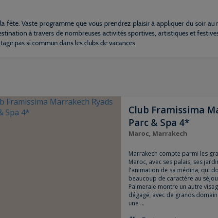
et la fête. Vaste programme que vous prendrez plaisir à appliquer du soir au
estination à travers de nombreuses activités sportives, artistiques et festive
ntage pas si commun dans les clubs de vacances.
Club Framissima M
Parc & Spa 4*
Maroc, Marrakech
Marrakech compte parmi les gra
Maroc, avec ses palais, ses jardi
l'animation de sa médina, qui do
beaucoup de caractère au séjour.
Palmeraie montre un autre visage
dégagé, avec de grands domaine
une ...