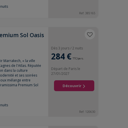
nuits
Ref:
385165
remium Sol Oasis
Dès 3 jours / 2 nuits
284 €
TTC/pers.
r Marrakech, « la ville
tagnes de l'Atlas. Réputée
Départ de Paris le
on dans la culture
27/01/2027
dernité et ses soirées
doux mélange entre
l Framissima Premium Sol
Découvrir
nuits
Ref:
120630