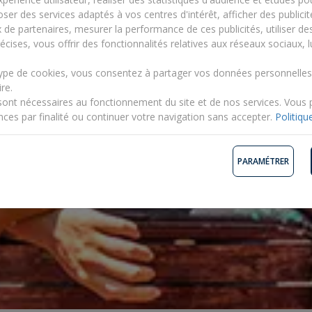
ser des services adaptés à vos centres d'intérêt, afficher des publicit
x de partenaires, mesurer la performance de ces publicités, utiliser d
écises, vous offrir des fonctionnalités relatives aux réseaux sociaux, l
ans sont pris en charge du matin au soir, et même pendant les repas deux foi
Les animateurs y développent l’esprit d’équipe grâce à de nombreux atel
type de cookies, vous consentez à partager vos données personnelle
. Également au programme, cours de cuisine, mini-discos ou tournage de vidé
re.
sont nécessaires au fonctionnement du site et de nos services. Vous
nces par finalité ou continuer votre navigation sans accepter.
Politiqu
PARAMÉTRER