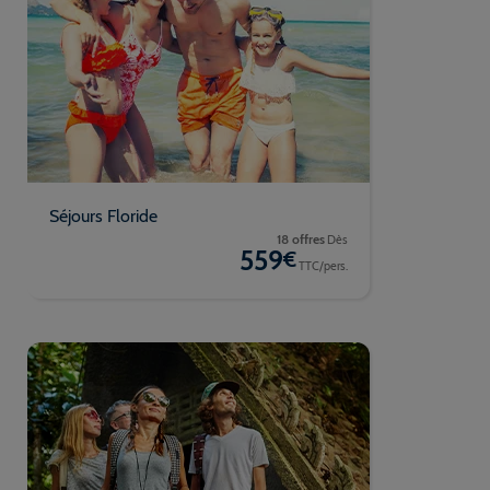
Séjours Floride
18 offres
Dès
559
€
TTC/pers.