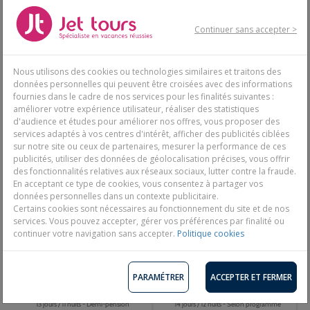
Etats-Unis, Miami
6 jours / 4 nuits - Logement seul
Continuer sans accepter >
9 jours / 7 nuits - Selon programme
Nous utilisons des cookies ou technologies similaires et traitons des
données personnelles qui peuvent être croisées avec des informations
1 205€
2 403€
Dès
Dès
fournies dans le cadre de nos services pour les finalités suivantes :
améliorer votre expérience utilisateur, réaliser des statistiques
Découvrir
Découvrir
d'audience et études pour améliorer nos offres, vous proposer des
services adaptés à vos centres d'intérêt, afficher des publicités ciblées
sur notre site ou ceux de partenaires, mesurer la performance de ces
publicités, utiliser des données de géolocalisation précises, vous offrir
des fonctionnalités relatives aux réseaux sociaux, lutter contre la fraude.
En acceptant ce type de cookies, vous consentez à partager vos
données personnelles dans un contexte publicitaire.
Certains cookies sont nécessaires au fonctionnement du site et de nos
services. Vous pouvez accepter, gérer vos préférences par finalité ou
continuer votre navigation sans accepter.
Politique cookies
Circuit De New York A Miami
UN VOYAGE NOMME DÉSIR
PARAMÉTRER
ACCEPTER ET FERMER
Etats-Unis, New York
Etats-Unis, Miami
13 jours / 11 nuits - Demi-pension
14 jours / 12 nuits - Selon programme