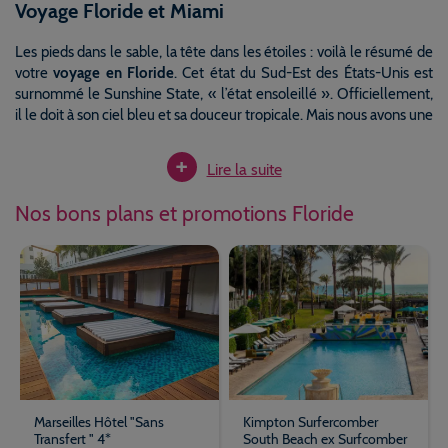
Voyage Floride et Miami
Les pieds dans le sable, la tête dans les étoiles : voilà le résumé de
votre
voyage en Floride
. Cet état du Sud-Est des États-Unis est
surnommé le Sunshine State, « l’état ensoleillé ». Officiellement,
il le doit à son ciel bleu et sa douceur tropicale. Mais nous avons une
autre explication : c’est à cause du soleil qu’il vous met en tête. Des
+
vacances à Miami, Key West, Palm Beach ou Orlando ont en effet
Lire la suite
quelque chose de magique. On s’y baigne avec les dauphins et on y
glisse au milieu des alligators. Mickey y a installé l’un de ses
Nos bons plans et promotions Floride
royaumes. Armstrong y a décollé pour aller marcher sur la Lune.
L’Amérique est vaste et variée. Les destinations de rêve ne
manquent pas. Parmi celles-là, il en est une qui connaît ces
dernières années un succès grandissant : un
séjour en Floride et à
Miami
est devenu l’un des grands classiques du tourisme outre-
Atlantique. Il faut dire que le bouche-à-oreille est excellent : tous
les gens qui visitent cet état à cheval entre l’océan et la mer des
Caraïbes, en reviennent ravis.
Marseilles Hôtel "Sans
Kimpton Surfercomber
Au retour de leurs vacances en Floride, ils vous parlent avec
Transfert " 4*
South Beach ex Surfcomber