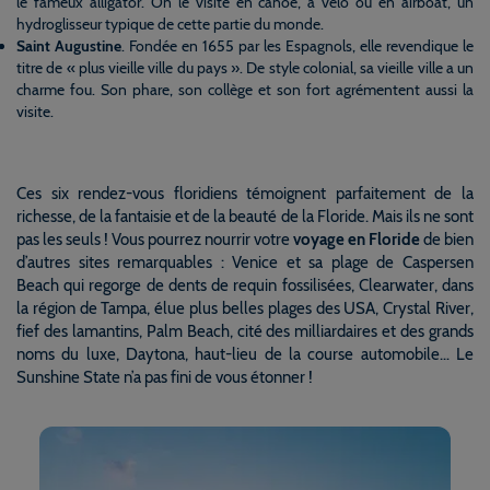
le fameux alligator. On le visite en canoë, à vélo ou en airboat, un
hydroglisseur typique de cette partie du monde.
Saint Augustine
. Fondée en 1655 par les Espagnols, elle revendique le
titre de « plus vieille ville du pays ». De style colonial, sa vieille ville a un
charme fou. Son phare, son collège et son fort agrémentent aussi la
visite.
Ces six rendez-vous floridiens témoignent parfaitement de la
richesse, de la fantaisie et de la beauté de la Floride. Mais ils ne sont
pas les seuls ! Vous pourrez nourrir votre
voyage en Floride
de bien
d’autres sites remarquables : Venice et sa plage de Caspersen
Beach qui regorge de dents de requin fossilisées, Clearwater, dans
la région de Tampa, élue plus belles plages des USA, Crystal River,
fief des lamantins, Palm Beach, cité des milliardaires et des grands
noms du luxe, Daytona, haut-lieu de la course automobile… Le
Sunshine State n’a pas fini de vous étonner !