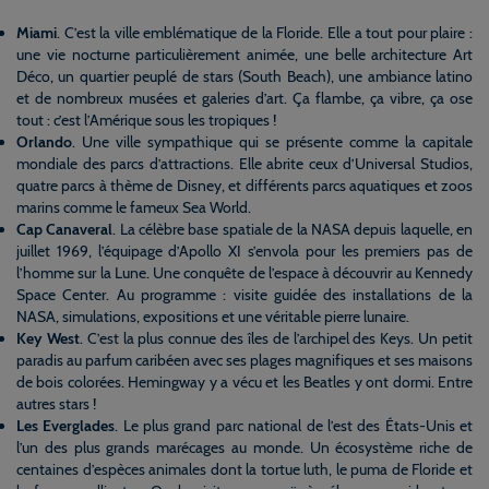
Miami
. C’est la ville emblématique de la Floride. Elle a tout pour plaire :
une vie nocturne particulièrement animée, une belle architecture Art
Déco, un quartier peuplé de stars (South Beach), une ambiance latino
et de nombreux musées et galeries d’art. Ça flambe, ça vibre, ça ose
tout : c’est l’Amérique sous les tropiques !
Orlando
. Une ville sympathique qui se présente comme la capitale
mondiale des parcs d’attractions. Elle abrite ceux d’Universal Studios,
quatre parcs à thème de Disney, et différents parcs aquatiques et zoos
marins comme le fameux Sea World.
Cap Canaveral
. La célèbre base spatiale de la NASA depuis laquelle, en
juillet 1969, l’équipage d’Apollo XI s’envola pour les premiers pas de
l’homme sur la Lune. Une conquête de l’espace à découvrir au Kennedy
Space Center. Au programme : visite guidée des installations de la
NASA, simulations, expositions et une véritable pierre lunaire.
Key West
. C’est la plus connue des îles de l’archipel des Keys. Un petit
paradis au parfum caribéen avec ses plages magnifiques et ses maisons
de bois colorées. Hemingway y a vécu et les Beatles y ont dormi. Entre
autres stars !
Les Everglades
. Le plus grand parc national de l’est des États-Unis et
l’un des plus grands marécages au monde. Un écosystème riche de
centaines d’espèces animales dont la tortue luth, le puma de Floride et