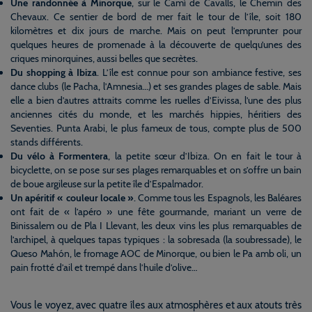
Une randonnée à Minorque
, sur le Camí de Cavalls, le Chemin des
Chevaux. Ce sentier de bord de mer fait le tour de l’île, soit 180
kilomètres et dix jours de marche. Mais on peut l’emprunter pour
quelques heures de promenade à la découverte de quelqu’unes des
criques minorquines, aussi belles que secrètes.
Du shopping à Ibiza
. L’île est connue pour son ambiance festive, ses
dance clubs (le Pacha, l’Amnesia…) et ses grandes plages de sable. Mais
elle a bien d’autres attraits comme les ruelles d’Eivissa, l’une des plus
anciennes cités du monde, et les marchés hippies, héritiers des
Seventies. Punta Arabi, le plus fameux de tous, compte plus de 500
stands différents.
Du vélo à Formentera
, la petite sœur d’Ibiza. On en fait le tour à
bicyclette, on se pose sur ses plages remarquables et on s’offre un bain
de boue argileuse sur la petite île d’Espalmador.
Un apéritif « couleur locale »
. Comme tous les Espagnols, les Baléares
ont fait de « l’apéro » une fête gourmande, mariant un verre de
Binissalem ou de Pla I Llevant, les deux vins les plus remarquables de
l’archipel, à quelques tapas typiques : la sobresada (la soubressade), le
Queso Mahón, le fromage AOC de Minorque, ou bien le Pa amb oli, un
pain frotté d’ail et trempé dans l’huile d’olive…
Vous le voyez, avec quatre îles aux atmosphères et aux atouts très