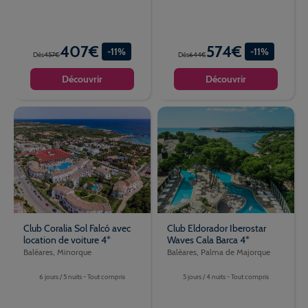
407€
574€
-11%
-11%
Dès
457€
Dès
644€
Découvrir
Découvrir
Club Coralia Sol Falcó avec
Club Eldorador Iberostar
location de voiture 4*
Waves Cala Barca 4*
Baléares, Minorque
Baléares, Palma de Majorque
6 jours / 5 nuits - Tout compris
5 jours / 4 nuits - Tout compris