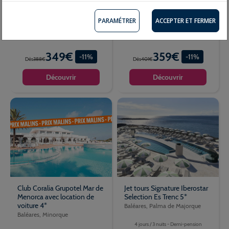
4 jours / 3 nuits - Tout compris
4 jours / 3 nuits - Tout compris
PARAMÉTRER
ACCEPTER ET FERMER
349€
359€
-11%
-11%
Dès
388€
Dès
401€
Découvrir
Découvrir
Club Coralia Grupotel Mar de
Jet tours Signature Iberostar
Menorca avec location de
Selection Es Trenc 5*
voiture 4*
Baléares, Palma de Majorque
Baléares, Minorque
4 jours / 3 nuits - Demi-pension