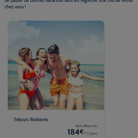
de passer de bonnes vacances sans les regretter une fois de retour
chez vous !
Séjours Baléares
467 offres
Dès
184
€
TTC/pers.