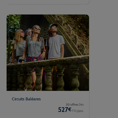
Circuits Baléares
20 offres
Dès
527
€
TTC/pers.