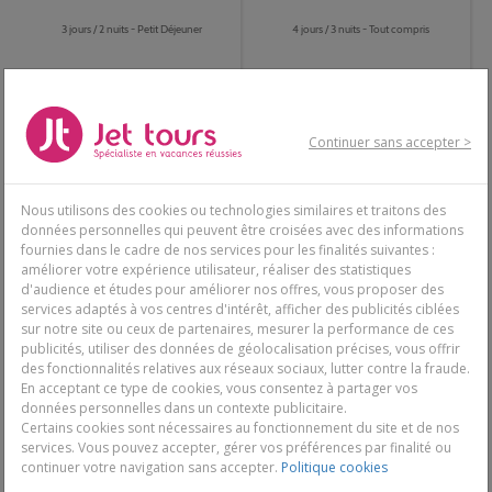
3 jours / 2 nuits - Petit Déjeuner
4 jours / 3 nuits - Tout compris
280€
332€
-42%
-40%
Continuer sans accepter >
Dès
476€
Dès
549€
Découvrir
Découvrir
Nous utilisons des cookies ou technologies similaires et traitons des
données personnelles qui peuvent être croisées avec des informations
fournies dans le cadre de nos services pour les finalités suivantes :
améliorer votre expérience utilisateur, réaliser des statistiques
d'audience et études pour améliorer nos offres, vous proposer des
services adaptés à vos centres d'intérêt, afficher des publicités ciblées
sur notre site ou ceux de partenaires, mesurer la performance de ces
publicités, utiliser des données de géolocalisation précises, vous offrir
des fonctionnalités relatives aux réseaux sociaux, lutter contre la fraude.
En acceptant ce type de cookies, vous consentez à partager vos
données personnelles dans un contexte publicitaire.
Club Coralia O7 Cala Ratjada
Club Coralia Aguamarina 3*
Certains cookies sont nécessaires au fonctionnement du site et de nos
3*
Sup
services. Vous pouvez accepter, gérer vos préférences par finalité ou
Baléares, Palma de Majorque
Baléares, Minorque
continuer votre navigation sans accepter.
Politique cookies