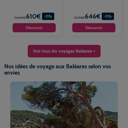
610€
646€
-11%
-11%
Dès
684€
Dès
723€
Découvrir
Découvrir
Voir tous les voyages Baléares >
Nos idées de voyage aux Baléares selon vos
envies