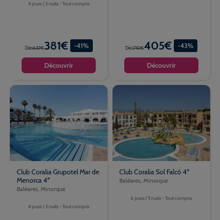
4 jours / 3 nuits - Tout compris
381€
405€
-41%
-43%
Dès
637€
Dès
710€
Découvrir
Découvrir
Club Coralia Grupotel Mar de
Club Coralia Sol Falcó 4*
Menorca 4*
Baléares, Minorque
Baléares, Minorque
6 jours / 5 nuits - Tout compris
4 jours / 3 nuits - Tout compris