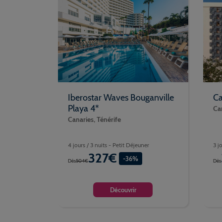
Iberostar Waves Bouganville
Ca
Playa 4*
Can
Canaries, Ténérife
4 jours / 3 nuits - Petit Déjeuner
3 j
327€
-36%
Dès
504€
Dès
Découvrir