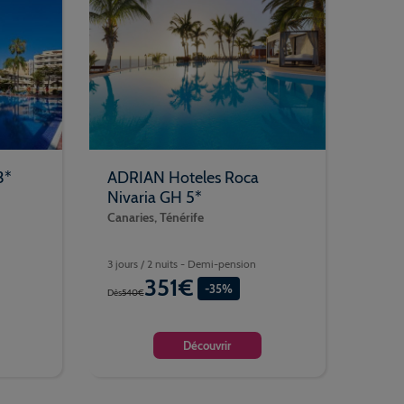
3*
ADRIAN Hoteles Roca
Nivaria GH 5*
Canaries, Ténérife
3 jours / 2 nuits - Demi-pension
351€
-35%
Dès
540€
Découvrir