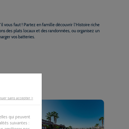
'il vous faut ! Partez en famille découvrir l'Histoire riche
ions des plats locaux et des randonnées, ou organisez un
harger vos batteries.
ar sa place stratégique en Europe. Conquêtes militaires
vec succès. Votre
séjour à Tenerife
vous permettra de
gées au sommet, forêt, dunes, piscines naturelles. Les
agne et la troisième en Europe. Sans oublier les Roques
 découvrir ou pratiquer différents sports nautiques, faire
 paradisiaque en somme.
nuer sans accepter >
elles qui peuvent
lités suivantes :
our améliorer nos