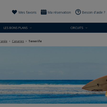
Mes favoris
Ma réservation
Besoin d'aide ?
LES BONS PLANS
CIRCUITS
rranée
Canaries
Tenerife