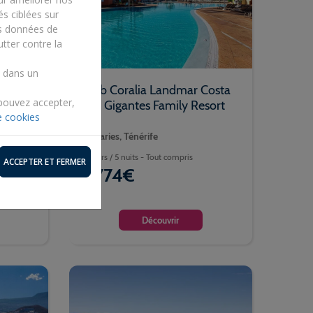
és ciblées sur
es données de
utter contre la
s dans un
ndmar
Club Coralia Landmar Costa
 pouvez accepter,
Los Gigantes Family Resort
e cookies
4*
Canaries, Ténérife
6 jours / 5 nuits - Tout compris
ACCEPTER ET FERMER
774€
Dès
Découvrir