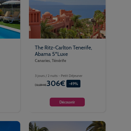
The Ritz-Carlton Tenerife,
Abama 5*Luxe
Canaries, Ténérife
3 jours / 2 nuits - Petit Déjeuner
306€
-49%
Dès
594€
Découvrir