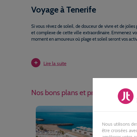
Voyage à Tenerife
Si vous rêvez de soleil, de douceur de vivre et de jolies
et complexe de cette ville extraordinaire. Emmenez vos 
moment en amoureux où plage et soleil seront vos activit
Tenerife est une ville au passé impressionnant. Cette 
réussies ou ratées, éruptions volcaniques, émigration
+
Lire la suite
découvrir une architecture influencée aussi bien par l
Certaines parties de l'île offrent une immersion dans
amoureux de la nature trouveront leur bonheur au Parc 
de Garcia, coulées de lave qui offrent des paysages lunai
Nos bons plans et promotions Tene
de jolies randonnées et danser toute la nuit dans les dis
Nous utilisons de
être croisées avec
améliorer votre ex