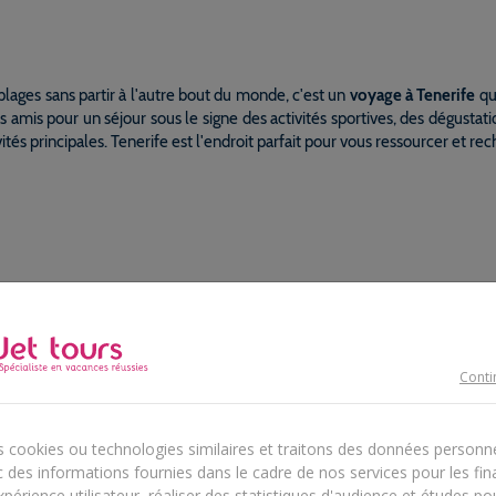
 plages sans partir à l'autre bout du monde, c'est un
voyage à Tenerife
qu
amis pour un séjour sous le signe des activités sportives, des dégustat
és principales. Tenerife est l'endroit parfait pour vous ressourcer et rec
magnifique île des Canaries a toujours été au centre des attentions de p
, l'île a une histoire riche où de nombreuses cultures se mélangent a
es constructions européennes et mauresques.
 une nature sauvage et surprenante, avec des montagnes parfois ennei
National del Teide, le volcan Teide est la montagne la plus haute d’Esp
res et dépaysants. L'île est également un endroit idéal pour se défouler,
rife
cothèques. Tenerife offre à tous ses visiteurs ce dont ils rêvent, une île
Conti
s cookies ou technologies similaires et traitons des données personn
 des informations fournies dans le cadre de nos services pour les fina
périence utilisateur, réaliser des statistiques d'audience et études p