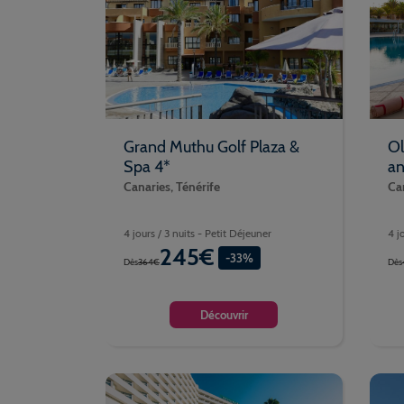
Grand Muthu Golf Plaza &
Ol
Spa 4*
an
Canaries, Ténérife
Can
4 jours / 3 nuits - Petit Déjeuner
4 j
245€
-33%
Dès
364€
Dès
Découvrir