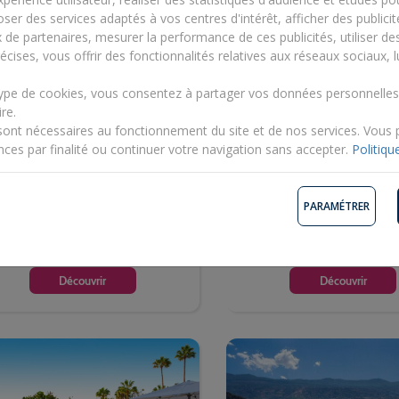
ser des services adaptés à vos centres d'intérêt, afficher des publicit
x de partenaires, mesurer la performance de ces publicités, utiliser d
écises, vous offrir des fonctionnalités relatives aux réseaux sociaux, l
type de cookies, vous consentez à partager vos données personnelle
re.
t tours Signature Tivoli La
Jet tours Signature La
sont nécessaires au fonctionnement du site et de nos services. Vous
leta Tenerife Resort 5*
Playa La Arena 4*
nces par finalité ou continuer votre navigation sans accepter.
Politiqu
aries, Ténérife
Canaries, Ténérife
ours / 3 nuits - Petit Déjeuner
6 jours / 5 nuits - Tout compris
PARAMÉTRER
490€
667€
-39%
-25%
799€
Dès
887€
Découvrir
Découvrir