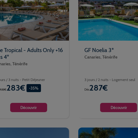
e Tropical - Adults Only +16
GF Noelia 3*
s 4*
Canaries, Ténérife
aries, Ténérife
ours / 3 nuits - Petit Déjeuner
3 jours / 2 nuits - Logement seul
283€
287€
-35%
433€
Dès
Découvrir
Découvrir