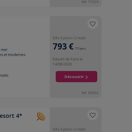
Ref:
173224
Dès 3 jours / 2 nuits
793 €
TTC/pers.
e mer
es et modernes
Départ de Paris le
14/08/2026
nuits
Découvrir
Ref:
303053
Resort 4*
Dès 3 jours / 2 nuits