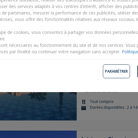
ser des services adaptés à vos centres d'intérêt, afficher des publicit
Demi-pension
Durées disponibles : 2 à 14 
x de partenaires, mesurer la performance de ces publicités, utiliser d
écises, vous offrir des fonctionnalités relatives aux réseaux sociaux, l
type de cookies, vous consentez à partager vos données personnelle
re.
Club Coralia Marra
sont nécessaires au fonctionnement du site et de nos services. Vous
& Spa 4*
nces par finalité ou continuer votre navigation sans accepter.
Politiqu
Maroc, Marrakech
PARAMÉTRER
Vue imprenable sur les monta
1 piscine et 1 spa d'exception
2 courts de tennis
Tout compris
Durées disponibles : 2 à 14 