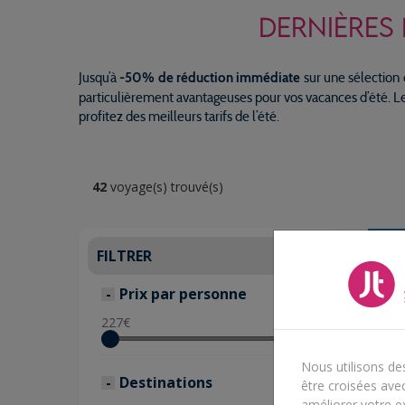
DERNIÈRES 
Jusqu’à
sur une sélection 
-50% de réduction immédiate
particulièrement avantageuses pour vos vacances d’été. Le
profitez des meilleurs tarifs de l’été.
42
voyage(s) trouvé(s)
FILTRER
Prix par personne
227
€
2064
€
Nous utilisons de
Destinations
être croisées avec
améliorer votre ex