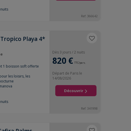
nuits
Ref:
366642
 Tropico Playa 4*
Dès 3 jours / 2 nuits
ue
820 €
TTC/pers.
et 1 boisson soft offerte
Départ de Paris le
ur les loisirs, les
14/08/2026
 nocturne
almanova
Découvrir
nuits
Ref:
341998