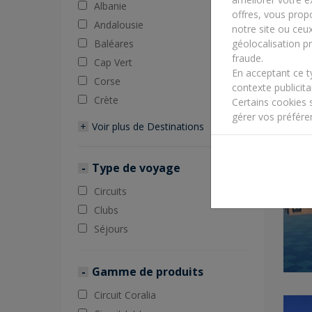
Albanie
offres, vous propo
Andalousie
notre site ou ceu
Baléares
géolocalisation pr
fraude.
Cap Vert
En acceptant ce 
Corse
contexte publicitai
Crète
Certains cookies 
gérer vos préfére
Voir plus de
Destinations
Type de voyage
Circuits
Clubs
Séjours
Gamme de produits
Circuit Coralia