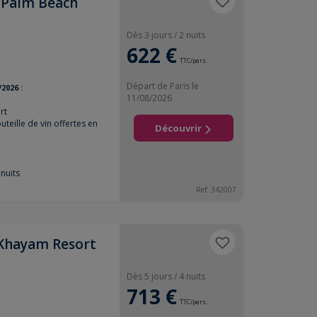
e Palm Beach
Dès 3 jours / 2 nuits
622 €
TTC/pers.
Départ de Paris le
/2026 :
11/08/2026
rt
uteille de vin offertes en
Découvrir
nuits
Ref:
342007
 Khayam Resort
Dès 5 jours / 4 nuits
713 €
TTC/pers.