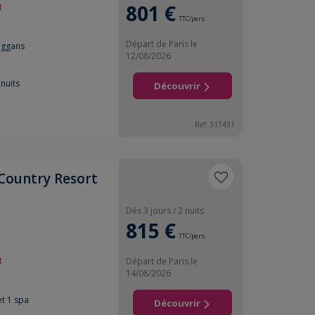
801 €
t
TTC/pers.
Départ de Paris le
oggans
12/08/2026
nuits
Découvrir
Ref:
317431
 Country Resort
Dès 3 jours / 2 nuits
815 €
TTC/pers.
t
Départ de Paris le
14/08/2026
et 1 spa
Découvrir