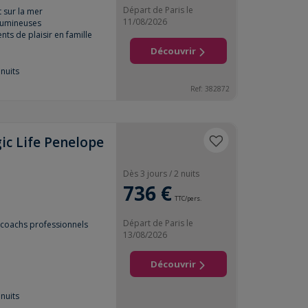
Départ de Paris le
 sur la mer
11/08/2026
lumineuses
s de plaisir en famille
Découvrir
nuits
Ref:
382872
ic Life Penelope
Dès 3 jours / 2 nuits
736 €
TTC/pers.
Départ de Paris le
coachs professionnels
13/08/2026
Découvrir
nuits